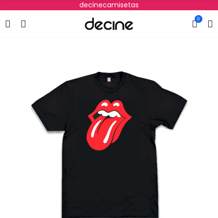
decinecamisetas
0