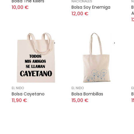
Bolsa The Killers
NACIONALES
N
10,00 €
Bolsa Soy Enemiga
B
12,00 €
A
1
EL NIDO
EL NIDO
E
Bolsa Cayetano
Bolsa Bombillas
B
11,90 €
15,00 €
1