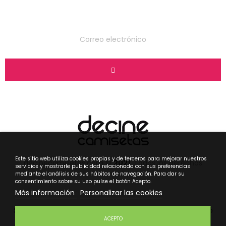
boletín
Este sitio web utiliza cookies propias y de terceros para mejorar nuestros
decinecamisetas.com ©
2021
. Todos los derechos
servicios y mostrarle publicidad relacionada con sus preferencias
reservados.
mediante el análisis de sus hábitos de navegación. Para dar su
consentimiento sobre su uso pulse el botón Acepto.
Más información
Personalizar las cookies
Sobre nosotros
Novedades
Ofertas
Contacto
ACEPTO