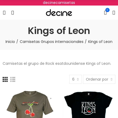
decinecamisetas
0
Kings of Leon
Inicio
Camisetas Grupos internacionales
Kings of Leon
Camisetas el grupo de Rock esatdounidense Kings of Leon.
6
Ordenar por