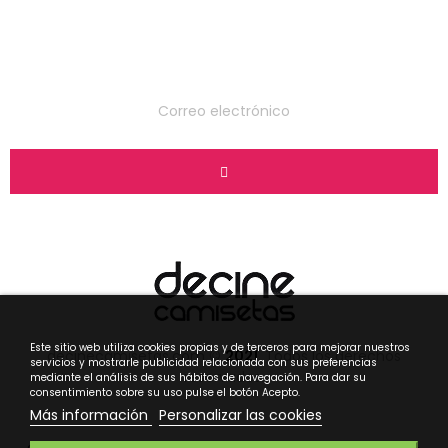
Suscríbete a nuestro
boletín
Este sitio web utiliza cookies propias y de terceros para mejorar nuestros
decinecamisetas.com ©
2021
. Todos los derechos
servicios y mostrarle publicidad relacionada con sus preferencias
reservados.
mediante el análisis de sus hábitos de navegación. Para dar su
consentimiento sobre su uso pulse el botón Acepto.
Más información
Personalizar las cookies