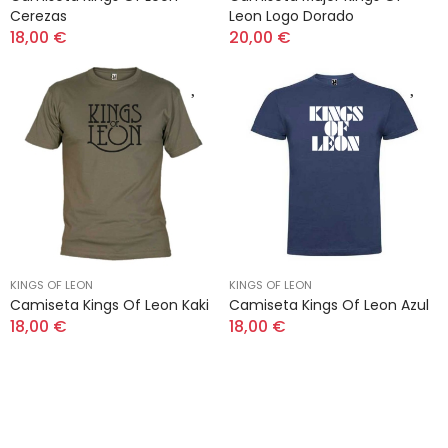
Cerezas
Leon Logo Dorado
18,00 €
20,00 €
KINGS OF LEON
KINGS OF LEON
Camiseta Kings Of Leon Kaki
Camiseta Kings Of Leon Azul
18,00 €
18,00 €