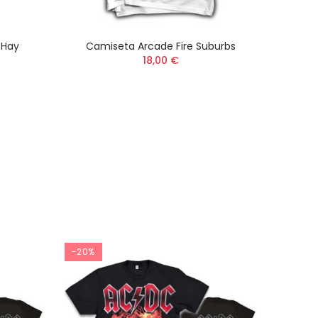
 Hay
Camiseta Arcade Fire Suburbs
Camise
18,00 €
-20%
-20%