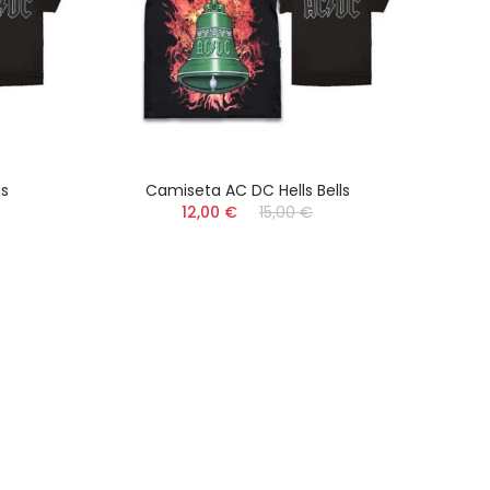
s
Camiseta AC DC Hells Bells
Camis
12,00 €
15,00 €