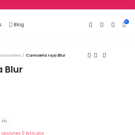
0
0
s
Blog
nacionales
Camiseta roja Blur
 Blur
XXL
s opciones
0 Artículos