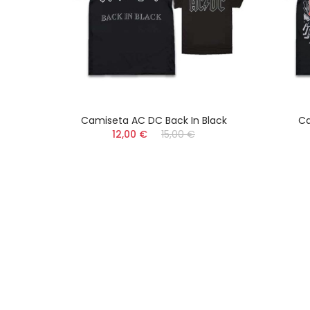
l
Camiseta AC DC Back In Black
Ca
12,00 €
15,00 €