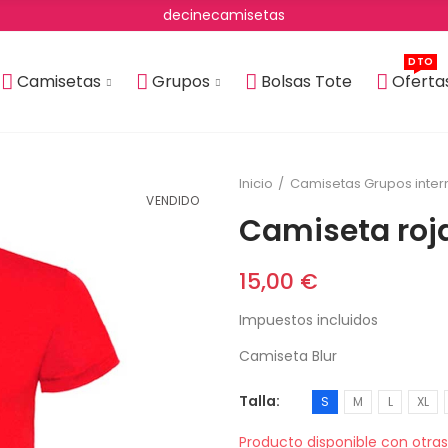
decinecamisetas
DTO
Camisetas
Grupos
Bolsas Tote
Oferta
Inicio
Camisetas Grupos inter
VENDIDO
Camiseta roja
15,00 €
Impuestos incluidos
Camiseta Blur
Talla
S
M
L
XL
Producto disponible con otra