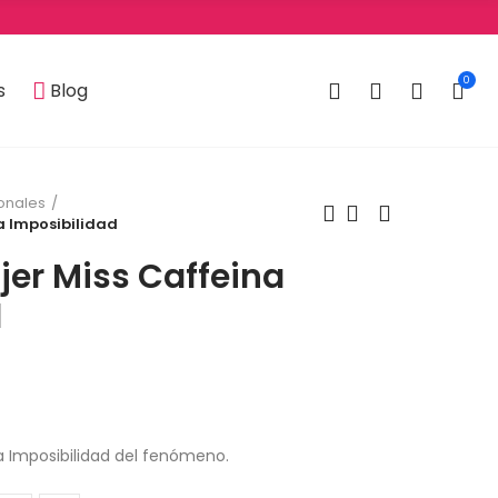
0
0
s
Blog
onales
a Imposibilidad
er Miss Caffeina
d
 Imposibilidad del fenómeno.