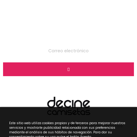
Suscríbete a nuestro
boletín
Este sitio web utiliza cookies propias y de terceros para mejorar nuestros
decinecamisetas.com ©
2021
. Todos los derechos
servicios y mostrarle publicidad relacionada con sus preferencias
reservados.
mediante el análisis de sus hábitos de navegación. Para dar su
consentimiento sobre su uso pulse el botón Acepto.