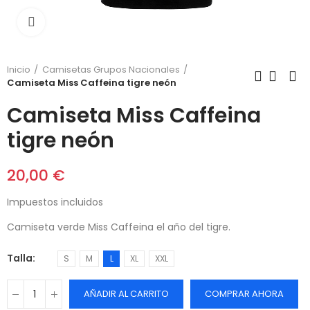
Click para agrandar
Inicio
Camisetas Grupos Nacionales
Camiseta Miss Caffeina tigre neón
Camiseta Miss Caffeina
tigre neón
20,00 €
Impuestos incluidos
Camiseta verde Miss Caffeina el año del tigre.
Talla
S
M
L
XL
XXL
AÑADIR AL CARRITO
COMPRAR AHORA