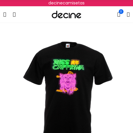
decinecamisetas
0