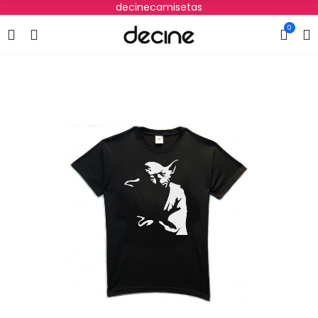
decinecamisetas
0