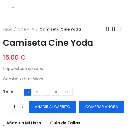
Click para agrandar
Inicio
Cine y TV
Camiseta Cine Yoda
Camiseta Cine Yoda
15,00 €
Impuestos incluidos
Camiseta Star Wars
Talla
S
M
L
XL
XXL
AÑADIR AL CARRITO
COMPRAR AHORA
Añadir a Mi Lista
Guía de Tallas