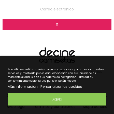
Este sitio web utiliza cookies propias y de terceros para mejorar nuestros
decinecamisetas.com ©
2021
. Todos los derechos
servicios y mostrarle publicidad relacionada con sus preferencias
reservados.
mediante el análisis de sus hábitos de navegación. Para dar su
consentimiento sobre su uso pulse el botón Acepto.
Más información
Personalizar las cookies
Sobre nosotros
Novedades
Ofertas
Contacto
ACEPTO
Aviso legal
Términos y condiciones
Mapa del sitio